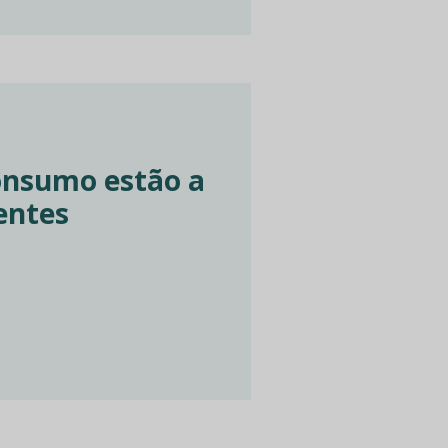
onsumo estão a
entes