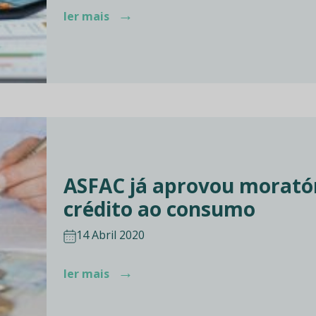
→
ler mais
ASFAC já aprovou moratór
crédito ao consumo
14 Abril 2020
→
ler mais