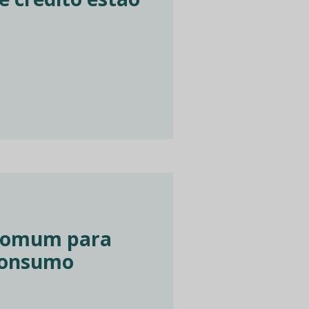
 comum para
 consumo