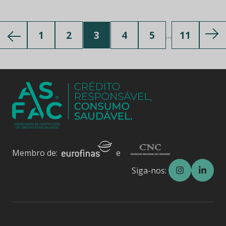
1
2
3
4
5
11
…
Membro de:
e
Siga-nos: