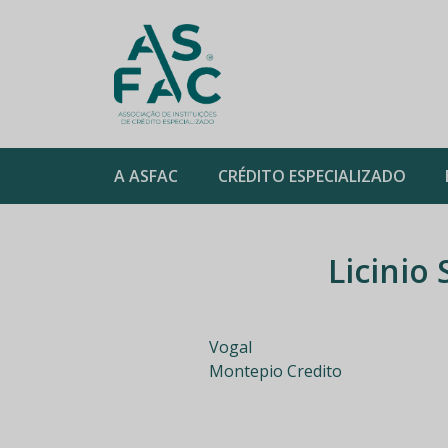
ASFAC
A ASFAC
CRÉDITO ESPECIALIZADO
Skip
to
Licinio
content
Vogal
Montepio Credito