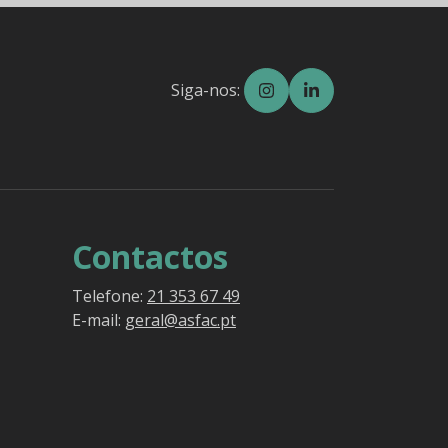
Siga-nos:
Contactos
Telefone:
21 353 67 49
E-mail:
geral@asfac.pt