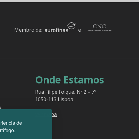
Membro de:
e
Onde Estamos
Rua Filipe Folque, Nº 2 – 7º
1050-113 Lisboa
o,
ver mapa
es.
riência de
tráfego.