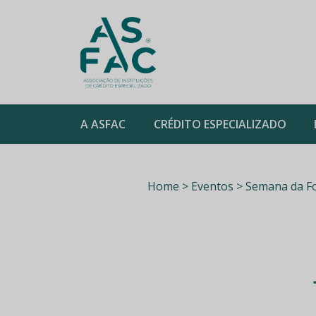
ASFAC
A ASFAC
CRÉDITO ESPECIALIZADO
Skip
to
content
Home > Eventos > Semana da For