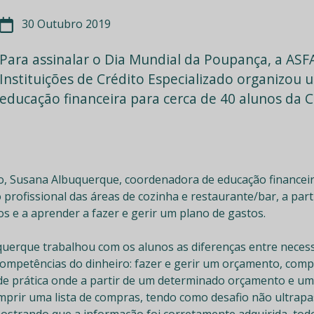
30 Outubro 2019
Para assinalar o Dia Mundial da Poupança, a ASF
Instituições de Crédito Especializado organizou 
educação financeira para cerca de 40 alunos da C
, Susana Albuquerque, coordenadora de educação financeir
 profissional das áreas de cozinha e restaurante/bar, a pa
s e a aprender a fazer e gerir um plano de gastos.
uerque trabalhou com os alunos as diferenças entre necess
competências do dinheiro: fazer e gerir um orçamento, comp
dade prática onde a partir de um determinado orçamento e u
mprir uma lista de compras, tendo como desafio não ultrap
mostrando que a informação foi corretamente adquirida, to