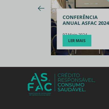
na da
ação
CONFERÊNCIA
ceira
ANUAL ASFAC 2024
embro 2024
07 Maio 2024
MAIS
LER MAIS