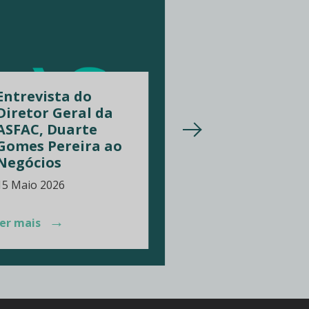
Entrevista do
Diretor Geral da
ASFAC, Duarte
Semana da
Gomes Pereira ao
Formação
Negócios
Financeira 2
15 Maio 2026
23 Março 2026
→
→
ler mais
ler mais