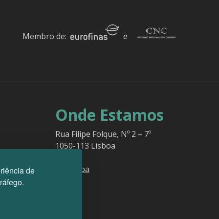
Membro de:
e
Onde Estamos
Rua Filipe Folque, Nº 2 – 7º
1050-113 Lisboa
o,
ver mapa
riência de
tráfego.
es.