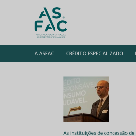
ASFAC
A ASFAC
CRÉDITO ESPECIALIZADO
Skip
to
content
As instituições de concessão d