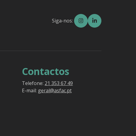
Siga-nos:
Contactos
Telefone:
21 353 67 49
E-mail:
geral@asfac.pt