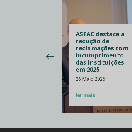
ASFAC destaca a
AC realça a
redução de
ão de
reclamações com
mações com
incumprimento
ios de
das instituições
ularidades
em 2025
 2026
26 Maio 2026
→
→
is
ler mais