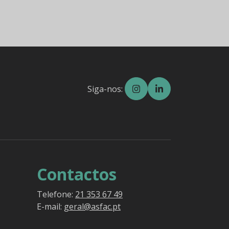
Siga-nos:
Contactos
Telefone:
21 353 67 49
E-mail:
geral@asfac.pt