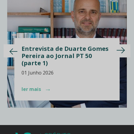
Duarte Gomes
A ASFAC realça a 
al PT 50
reclamações com i
irregularidades
26 Maio 2026
→
ler mais