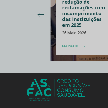
AC realça a
redução de
ão de
reclamações com
mações com
incumprimento
ios de
das instituições
ularidades
em 2025
 2026
26 Maio 2026
→
→
is
ler mais