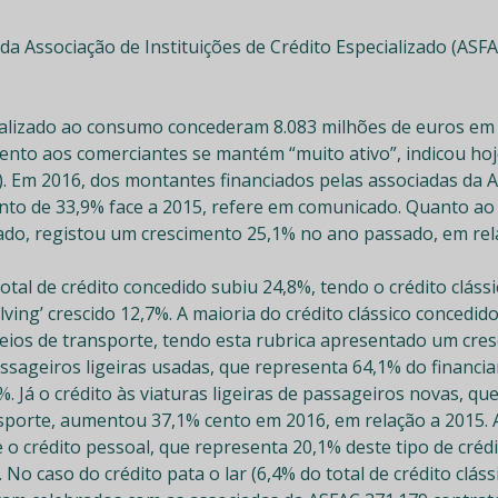
 da Associação de Instituições de Crédito Especializado (AS
ecializado ao consumo concederam 8.083 milhões de euros em
ento aos comerciantes se mantém “muito ativo”, indicou hoje
). Em 2016, dos montantes financiados pelas associadas da A
to de 33,9% face a 2015, refere em comunicado. Quanto ao
iado, registou um crescimento 25,1% no ano passado, em rel
total de crédito concedido subiu 24,8%, tendo o crédito clás
ving’ crescido 12,7%. A maioria do crédito clássico concedid
eios de transporte, tendo esta rubrica apresentado um cres
ssageiros ligeiras usadas, que representa 64,1% do financi
 Já o crédito às viaturas ligeiras de passageiros novas, q
sporte, aumentou 37,1% cento em 2016, em relação a 2015. A
de o crédito pessoal, que representa 20,1% deste tipo de créd
o caso do crédito pata o lar (6,4% do total de crédito cláss